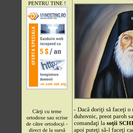
PENTRU TINE !
- Dacă doriţi să faceţi o
Cărţi cu teme
duhovnic, preot paroh sa
ortodoxe sau scrise
comandaţi la
soţii SC
de către ortodocşi -
apoi puteţi să-l faceţi c
direct de la sursă