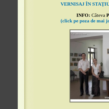
VERNISAJ ÎN STAŢI
INFO:
Câteva
(click pe poza de mai j