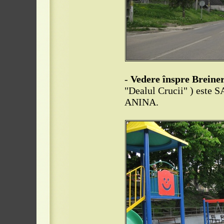
-
Vedere înspre Breiner
"Dealul Crucii" ) este
ANINA.