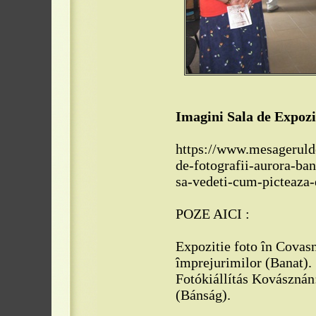
Imagini Sala de Expozi
https://www.mesagerulde
de-fotografii-aurora-ban
sa-vedeti-cum-picteaza
POZE AICI :
Expozitie foto în Covas
împrejurimilor (Banat).
Fotókiállítás Kovásznán
(Bánság).