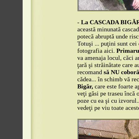
-
La CASCADA BIGĂR
această minunată cascadă
potecă abruptă unde risc
Totuşi ... puţini sunt ce
fotografia aici.
Primarul
va amenaja locul, căci a
ţară şi străinătate care 
recomand
să NU coborâ
cădea... în schimb vă r
Bigăr,
care este foarte a
veţi găsi pe traseu încă
poze cu ea şi cu izvorul.
vedeţi pe viu toate aceste