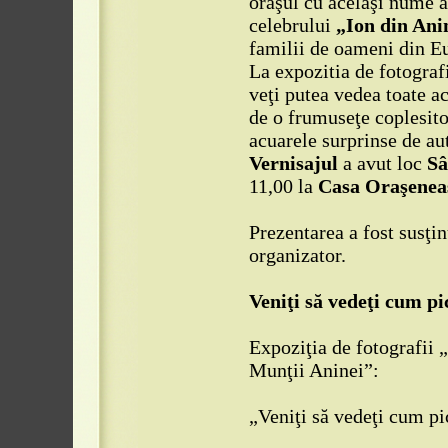
oraşul cu acelaşi nume a
celebrului
„Ion din Ani
familii de oameni din E
La expozitia de fotogra
veţi putea vedea toate a
de o frumuseţe coplesito
acuarele surprinse de aut
Vernisajul
a avut loc
Sâ
11,00 la
Casa Oraşenea
Prezentarea a fost susţi
organizator.
Veniţi să vedeţi cum p
Expoziţia de fotogra
Munţii Aninei”:
„Veniţi să vedeţi cum p