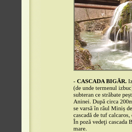
-
CASCADA BIGĂR.
Iz
(de unde termenul izbuc)
subteran ce străbate peș
Aninei. După circa 200m,
se varsă în râul Miniș d
cascadă de tuf calcaros,
În poză vedeţi cascada B
mare.