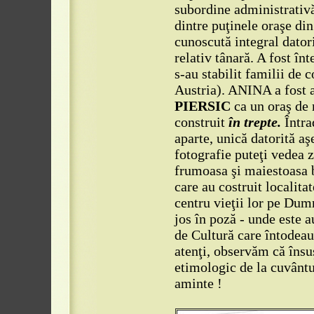
subordine administrativă
dintre puţinele oraşe din
cunoscută integral datori
relativ tânară. A fost în
s-au stabilit familii de c
Austria). ANINA a fost 
PIERSIC
ca un oraş de 
construit
în trepte.
Întra
aparte, unică datorită aş
fotografie puteţi vedea 
frumoasa şi maiestoasa 
care au costruit localit
centru vieţii lor pe Dum
jos în poză - unde este 
de Cultură care întodea
atenţi, observăm că îns
etimologic de la cuvânt
aminte !