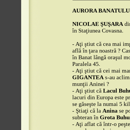
AURORA BANATULUI d
NICOLAE ŞUŞARA
di
în Staţiunea Covasna.
- Aţi ştiut că cea mai i
află în ţara noastră ? C
în Banat lângă oraşul m
Paralela 45.
- Aţi ştiut că cei mai m
GIGANTEA
s-au aclima
munţii Aninei ?
- Aţi ştiut că
Lacul Buh
lacuri din Europa este p
se găseşte la numai 5 ki
- Ştiaţi că la
Anina
se po
subteran în
Grota Buhu
- Aţi aflat că într-o peş