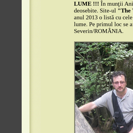
LUME !!!
În munţii Anin
deosebite. Site-ul
"The 
anul 2013 o listă cu cel
lume. Pe primul loc se 
Severin/ROMÂNIA.