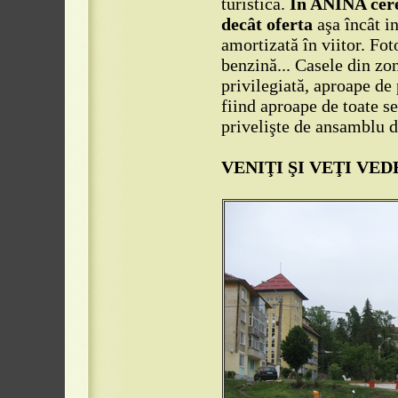
turistică.
În ANINA cere
decât oferta
aşa încât in
amortizată în viitor. Fot
benzină... Casele din zon
privilegiată, aproape de 
fiind aproape de toate sed
privelişte de ansamblu d
VENIŢI ŞI VEŢI VEDE