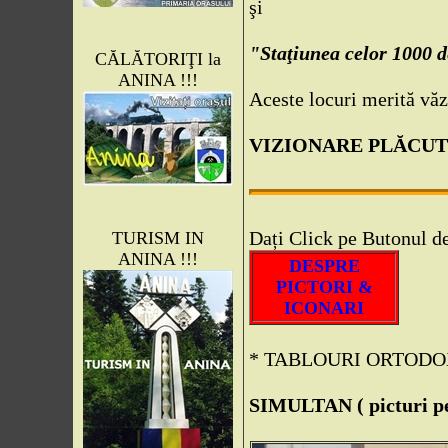
şi
"Staţiunea celor 1000 d
CĂLĂTORIŢI la
ANINA !!!
Aceste locuri merită văz
VIZIONARE PLĂCUTĂ
Dați Click pe Butonul de
TURISM IN
ANINA !!!
DESPRE
PICTORI &
ICONARI
* TABLOURI ORTODO
SIMULTAN ( picturi pe