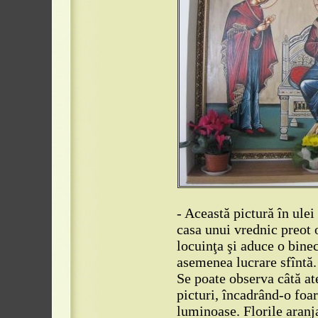
- Această pictură în ule
casa unui vrednic preot
locuinţa şi aduce o binec
asemenea lucrare sfîntă.
Se poate observa câtă ate
picturi, încadrând-o foa
luminoase. Florile aranj