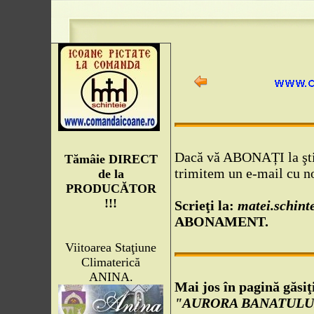
Dacă vă ABONAȚI la ştiri
Tămâie DIRECT
trimitem un e-mail cu nou
de la
PRODUCĂTOR
!!!
Scrieţi la:
matei.schin
ABONAMENT.
Viitoarea Staţiune
Climaterică
ANINA.
Mai jos în pagină găsiţ
"AURORA BANATULU